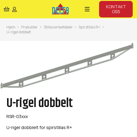
KONTAKT
OSS
Hjem
Produkter
Stillas enkeltdeler
Spirstillas R+
U-rigel dobbelt
U-rigel dobbelt
RSR-03xxx
U-rigel dobblelt for spirstillas R+