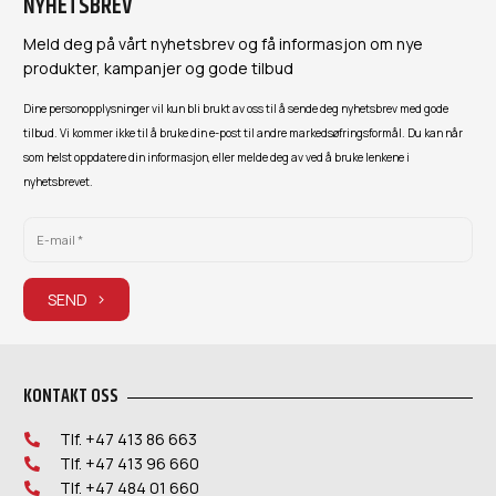
NYHETSBREV
Meld deg på vårt nyhetsbrev og få informasjon om nye
produkter, kampanjer og gode tilbud
Dine personopplysninger vil kun bli brukt av oss til å sende deg nyhetsbrev med gode
tilbud. Vi kommer ikke til å bruke din e-post til andre markedsøfringsformål. Du kan når
som helst oppdatere din informasjon, eller melde deg av ved å bruke lenkene i
nyhetsbrevet.
SEND
KONTAKT OSS
Tlf. +47 413 86 663
Tlf. +47 413 96 660
Tlf. +47 484 01 660