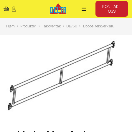
KONTAKT
OSS
Hjem
Produkter
Tak over tak
DB750
Dobbel rekkverk alu.