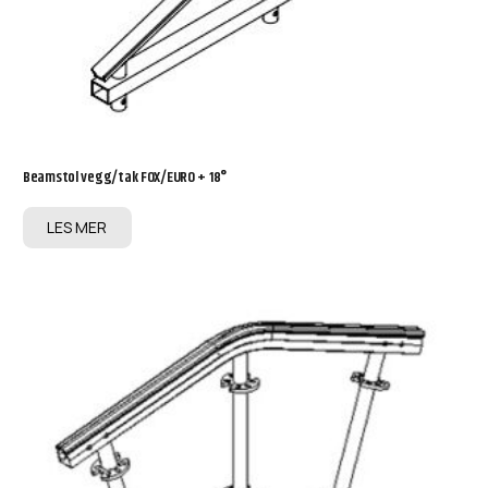
Beamstol vegg/tak FOX/EURO + 18°
LES MER