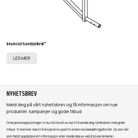
Beamstol hanebjelke18°
LES MER
NYHETSBREV
Meld deg på vårt nyhetsbrev og få informasjon om nye
produkter, kampanjer og gode tilbud
Dine personopplysninger vil kun bli brukt av oss til å sende deg nyhetsbrev med gode
tilbud. Vi kommer ikke til å bruke din e-post til andre markedsøfringsformål. Du kan når
som helst oppdatere din informasjon, eller melde deg av ved å bruke lenkene i