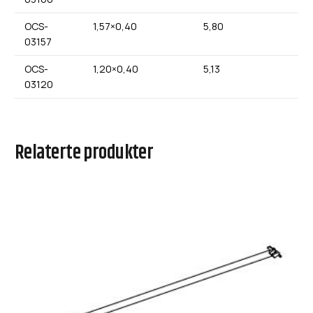
OCS-
1,57×0,40
5,80
03157
OCS-
1,20×0,40
5,13
03120
Relaterte produkter