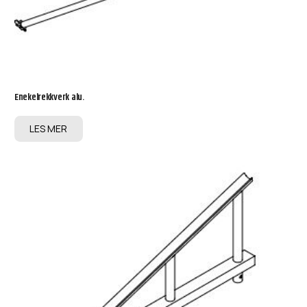
Enekelrekkverk alu.
LES MER