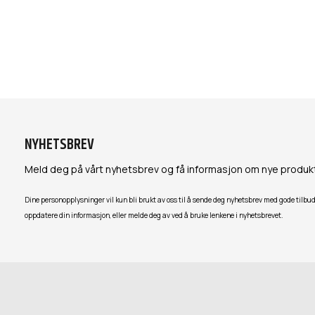
NYHETSBREV
Meld deg på vårt nyhetsbrev og få informasjon om nye produk
Dine personopplysninger vil kun bli brukt av oss til å sende deg nyhetsbrev med gode tilbud
oppdatere din informasjon, eller melde deg av ved å bruke lenkene i nyhetsbrevet.