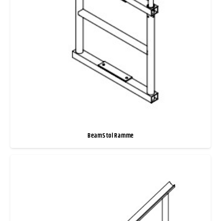
BeamStol Ramme