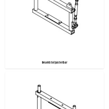
BeamStol Justerbar