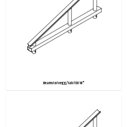
Beamstol vegg/tak FOX 18°