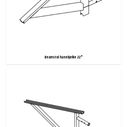
Beamstol hanebjelke 22°