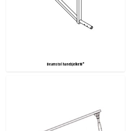
Beamstol hanebjelke18°