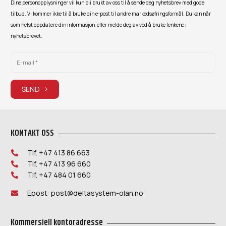
Dine personopplysninger vil kun bli brukt av oss til å sende deg nyhetsbrev med gode
tilbud. Vi kommer ikke til å bruke din e-post til andre markedsøfringsformål. Du kan når
som helst oppdatere din informasjon, eller melde deg av ved å bruke lenkene i
nyhetsbrevet.
SEND
KONTAKT OSS
Tlf. +47 413 86 663
Tlf. +47 413 96 660
Tlf. +47 484 01 660
Epost: post@deltasystem-olan.no
Kommersiell kontoradresse